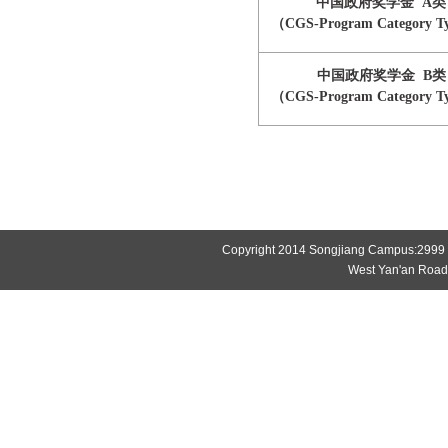
中国政府奖学金
A类
（
CGS-Program Category T
中国政府奖学金
B类
（
CGS-Program Category T
Copyright 2014 Songjiang Campus:2999
West Yan'an Roa