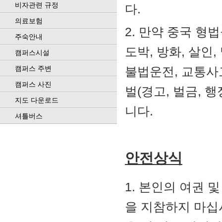
비자관련 규정
다.
의료보험
2. 만약 중국 형
주숙안내
도박, 방화, 살인,
캠퍼스시설
캠퍼스 주변
불법운전, 교통사고
캠퍼스 사진
벌(경고, 벌금, 
지도 다운로드
니다.
셔틀버스
안전상식
1. 본인의 여권 
을 지참하지 마십시