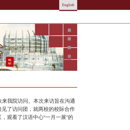
English
首
关
招
在
校
学
한
日
页
于
生
校
园
生
국
本
我
信
学
生
活
어
語
们
息
习
活
动
欣来我院访问。本次来访旨在沟通
接见了访问团，就两校的校际合作
，观看了汉语中心“
一月一展
”的