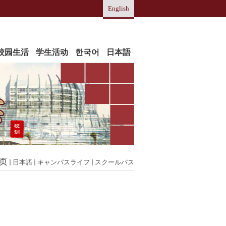
English
校园生活
学生活动
한국어
日本語
页
日本語
キャンパスライフ
スクールバス