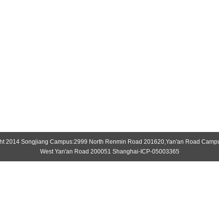
ht 2014 Songjiang Campus:2999 North Renmin Road 201620,Yan'an Road Camp
West Yan'an Road 200051 Shanghai-ICP-05003365