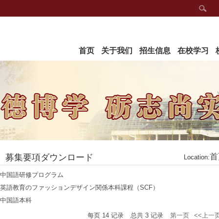
首页
关于我们
招生信息
在校学习
首
募集要項ダウンロード
Location:
中国語研修プログラム
英語教育のファッションデザイン関係本科課程（SCF）
中国語本科
每页
14
记录
总共
3
记录
第一页
<<上一