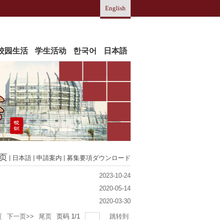
English
校园生活
学生活动
한국어
日本語
页
日本語
申請案内
募集要項ダウンロード
2023-10-24
2020-05-14
2020-03-30
页
下一页>>
尾页
页码
1
/
1
跳转到