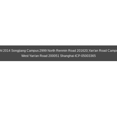
ht 2014 Songjiang Campus:2999 North Renmin Road 201620,Yan'an Road Camp
West Yan'an Road 200051 Shanghai-ICP-05003365