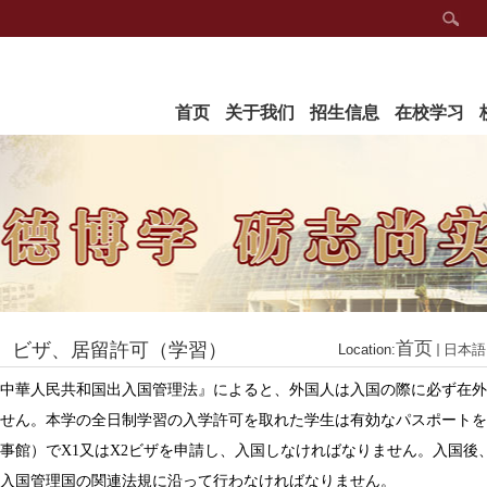
首页
关于我们
招生信息
在校学习
首页
ビザ、居留許可（学習）
Location:
日本語
中華
人
民共和国出入国管理法』によると、外国人は入国の際に必ず在外
せん。本学の全日制学習の入学許可を取れた学生は有効なパスポートを
事館）で
X1
又は
X2
ビザを申請し、入国しなければなりません。入国後
入国管理国の関連法規に沿って行わなければなりません。