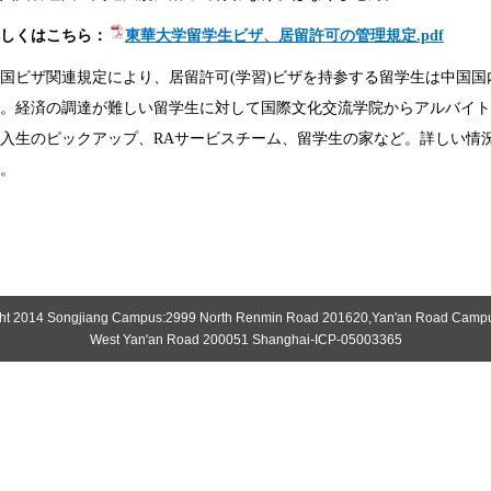
しくはこちら：
東華大学留学生ビザ、居留許可の管理規定.pdf
国ビザ関連規定により、居留許可
(
学習
)
ビザを持参する留学生は中国国
。経済の調達が難しい留学生に対して国際文化交流学院からアルバイト
入生のピックアップ、
RA
サービスチーム、留学生の家など。詳しい情
。
ht 2014 Songjiang Campus:2999 North Renmin Road 201620,Yan'an Road Camp
West Yan'an Road 200051 Shanghai-ICP-05003365