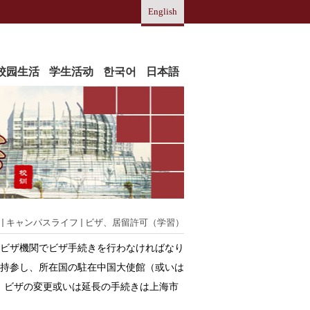
English
校园生活
学生活动
한국어
日本語
キャンパスライフ
ビザ、居留許可（学習）
ビザ機関でビザ手続きを行わなければなり
持参し、所在国の駐在中国大使館（或いは
、ビザの変更或いは延長の手続きは上海市