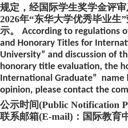
规定，经国际学生奖学金评审
2026
年“东华大学优秀毕业生
”
示。
According to regulations o
and Honorary Titles for Interna
University” and discussion of t
honorary title evaluation, the 
International Graduate”
name li
opinion, please contact the co
公示时间
(Public Notification 
联系邮箱
(E-mail)
：国际教育