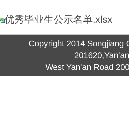
优秀毕业生公示名单.xlsx
Copyright 2014 Songjiang
201620,Yan'a
West Yan'an Road 20